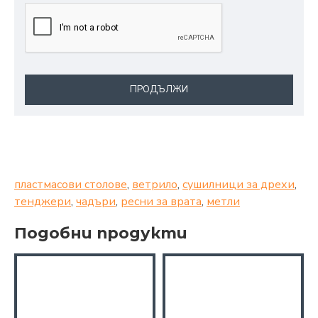
ПРОДЪЛЖИ
пластмасови столове
,
ветрило
,
сушилници за дрехи
,
тенджери
,
чадъри
,
ресни за врата
,
метли
Подобни продукти