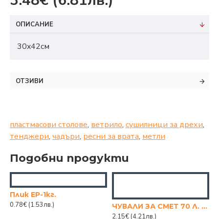
3.48€
(6.81лв.)
ОПИСАНИЕ
30x42см
ОТЗИВИ
пластмасови столове
,
ветрило
,
сушилници за дрехи
,
тенджери
,
чадъри
,
ресни за врата
,
метли
Подобни продукти
Плик EP-1кг.
0.78€
(1.53лв.)
ЧУВАЛИ ЗА СМЕТ 70 Л. 60/90 СМ, 20 БР.
2.15€
(4.21лв.)