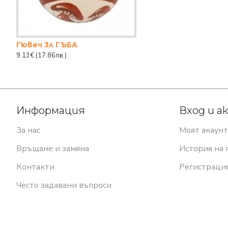
Гювеч 3л ГЪБА
9.13€
(17.86лв.)
Информация
Вход и а
За нас
Моят акаунт
Връщане и замяна
История на 
Контакти
Регистраци
Често задавани въпроси