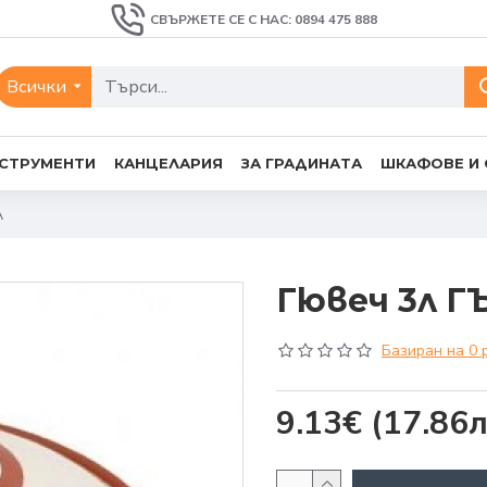
СВЪРЖЕТЕ СЕ С НАС: 0894 475 888
Всички
СТРУМЕНТИ
КАНЦЕЛАРИЯ
ЗА ГРАДИНАТА
ШКАФОВЕ И
А
Гювеч 3л Г
Базиран на 0 
9.13€
(17.86л