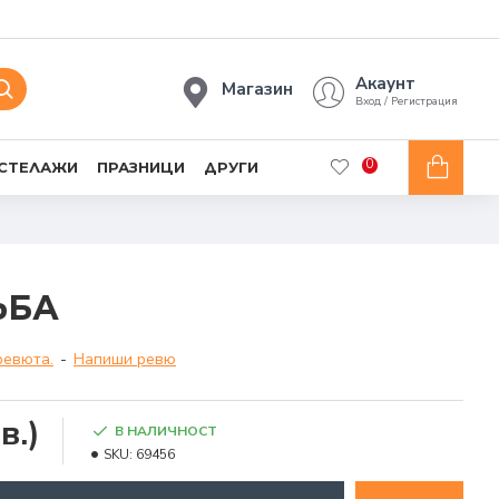
Акаунт
Магазин
Вход / Регистрация
0
 СТЕЛАЖИ
ПРАЗНИЦИ
ДРУГИ
ЪБА
ревюта.
-
Напиши ревю
в.)
В НАЛИЧНОСТ
SKU:
69456