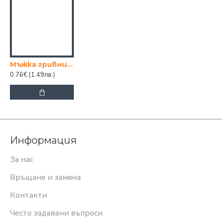
Мъжка гривни от неръждаема стомана, сребрист цвят/златист цвят
0.76€
(1.49лв.)
Информация
За нас
Връщане и замяна
Контакти
Често задавани въпроси