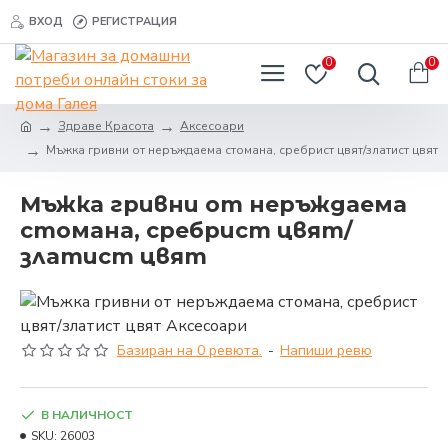
ВХОД
РЕГИСТРАЦИЯ
0
0
Здраве Красота
Аксесоари
Мъжка гривни от неръждаема стомана, сребрист цвят/златист цвят
Мъжка гривни от неръждаема
стомана, сребрист цвят/
златист цвят
Базиран на 0 ревюта.
-
Напиши ревю
В НАЛИЧНОСТ
SKU:
26003