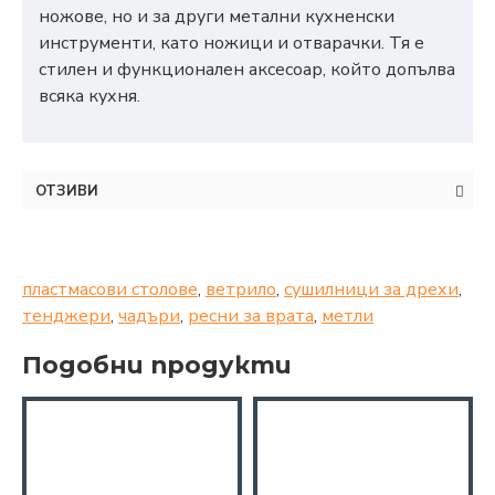
ножове, но и за други метални кухненски
инструменти, като ножици и отварачки. Тя е
стилен и функционален аксесоар, който допълва
всяка кухня.
ОТЗИВИ
пластмасови столове
,
ветрило
,
сушилници за дрехи
,
тенджери
,
чадъри
,
ресни за врата
,
метли
Подобни продукти