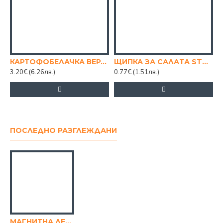
КАРТОФОБЕЛАЧКА ВЕРТИКАЛНА SHENGYA
ЩИПКА ЗА САЛАТА STAINLESS
3.20€
(6.26лв.)
0.77€
(1.51лв.)
8
ПОСЛЕДНО РАЗГЛЕЖДАНИ
МАГНИТНА ЛЕНТА ЗА НОЖОВЕ 33/5