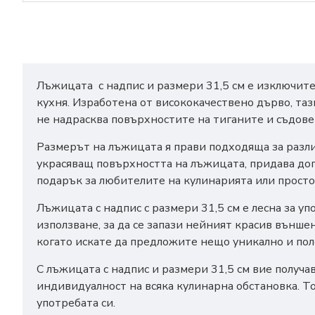
Лъжицата с надпис и размери 31,5 см е изключител
кухня. Изработена от висококачествено дърво, таз
не надрасква повърхностите на тиганите и съдове
Размерът на лъжицата я прави подходяща за разли
украсяващ повърхността на лъжицата, придава допъ
подарък за любителите на кулинарията или просто
Лъжицата с надпис с размери 31,5 см е лесна за уп
използване, за да се запази нейният красив външен
когато искате да предложите нещо уникално и пол
С лъжицата с надпис и размери 31,5 см вие получа
индивидуалност на всяка кулинарна обстановка. Т
употребата си.