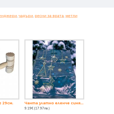
енджери
,
чадъри
,
ресни за врата
,
метли
 29см.
Чанта златно еленче синя 50бр
9.19€
(17.97лв.)