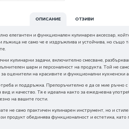
ОПИСАНИЕ
ОТЗИВИ
но елегантен и функционален кулинарен аксесоар, който 
и лъжица не само че е издръжлива и устойчива, но също т
те.
чни кулинарни задачи, включително смесване, разбъркван
лнителен шарм и персоналност на продукта. Той не само 
 за оценители на красивите и функционални кухненски а
отреба и поддръжка. Препоръчително е да се мие ръчно с 
 вид и качество. Тя е идеална както за ежедневна употреб
езно на вашите гости.
вате не само практичен кулинарен инструмент, но и стил
ози продукт обединява функционалност и естетика, като