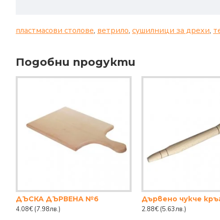
пластмасови столове
,
ветрило
,
сушилници за дрехи
,
т
Подобни продукти
ДЪСКА ДЪРВЕНА №6
Дървено чукче кръг
4.08€
(7.98лв.)
2.88€
(5.63лв.)