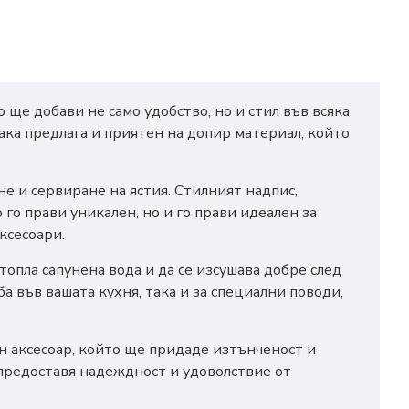
ще добави не само удобство, но и стил във всяка
ака предлага и приятен на допир материал, който
е и сервиране на ястия. Стилният надпис,
го прави уникален, но и го прави идеален за
ксесоари.
топла сапунена вода и да се изсушава добре след
а във вашата кухня, така и за специални поводи,
ен аксесоар, който ще придаде изтънченост и
 предоставя надеждност и удоволствие от