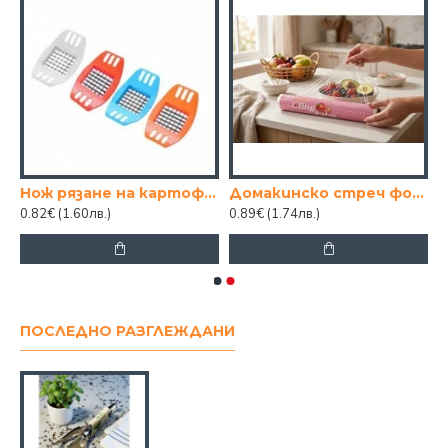
 БУРКАНИ И БУТИЛКИ
Нож рязане на картофи 17 см.
Домакинско стреч фолио за свежо съхранение 30 см х 100 м
0.82€
(1.60лв.)
0.89€
(1.74лв.)
ПОСЛЕДНО РАЗГЛЕЖДАНИ