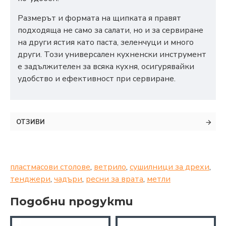
Размерът и формата на щипката я правят
подходяща не само за салати, но и за сервиране
на други ястия като паста, зеленчуци и много
други. Този универсален кухненски инструмент
е задължителен за всяка кухня, осигурявайки
удобство и ефективност при сервиране.
ОТЗИВИ
пластмасови столове
,
ветрило
,
сушилници за дрехи
,
тенджери
,
чадъри
,
ресни за врата
,
метли
Подобни продукти