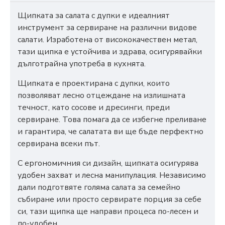
Щипката за салата с дупки е идеалният
инструмент за сервиране на различни видове
салати. Изработена от висококачествен метал,
тази щипка е устойчива и здрава, осигурявайки
дълготрайна употреба в кухнята.
Щипката е проектирана с дупки, които
позволяват лесно отцеждане на излишната
течност, като сосове и дресинги, преди
сервиране. Това помага да се избегне преливане
и гарантира, че салатата ви ще бъде перфектно
сервирана всеки път.
С ергономичния си дизайн, щипката осигурява
удобен захват и лесна манипулация. Независимо
дали подготвяте голяма салата за семейно
събиране или просто сервирате порция за себе
си, тази щипка ще направи процеса по-лесен и
по-удобен.