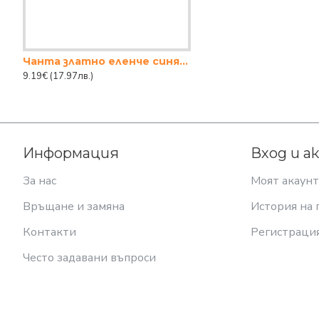
Чанта златно еленче синя 50бр
9.19€
(17.97лв.)
Информация
Вход и а
За нас
Моят акаунт
Връщане и замяна
История на 
Контакти
Регистраци
Често задавани въпроси