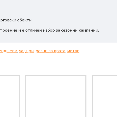
ърговски обекти
строение и е отличен избор за сезонни кампании.
енджери
,
чадъри
,
ресни за врата
,
метли