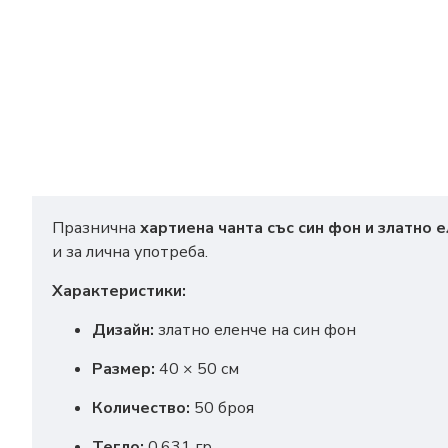
Празнична
хартиена чанта със син фон и златно 
и за лична употреба.
Характеристики:
Дизайн:
златно еленче на син фон
Размер:
40 × 50 см
Количество:
50 броя
Тегло:
0.631 гр.