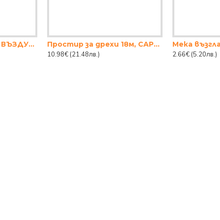
АРОМАТИЗАТОР ЗА ВЪЗДУХ TANGO 300МЛ.
Простир за дрехи 18м, CAPELO, Хоризонтален
Мека възгл
10.98€
(21.48лв.)
2.66€
(5.20лв.)