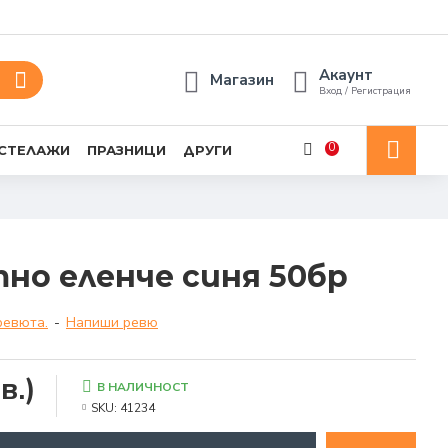
Акаунт
Магазин
Вход / Регистрация
0
 СТЕЛАЖИ
ПРАЗНИЦИ
ДРУГИ
но еленче синя 50бр
ревюта.
-
Напиши ревю
в.)
В НАЛИЧНОСТ
SKU:
41234