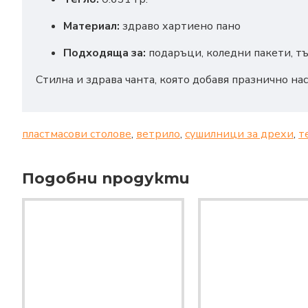
Материал:
здраво хартиено пано
Подходяща за:
подаръци, коледни пакети, т
Стилна и здрава чанта, която добавя празнично на
пластмасови столове
,
ветрило
,
сушилници за дрехи
,
т
Подобни продукти