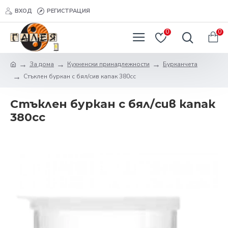
ВХОД
РЕГИСТРАЦИЯ
0
0
За дома
Кухненски принадлежности
Бурканчета
Стъклен буркан с бял/сив капак 380cc
Стъклен буркан с бял/сив капак
380cc