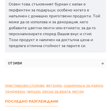
Освен това, стъкленият буркан с капак е
перфектен за подаръци, особено когато е
напълнен с домашно приготвени продукти. Той
може да се използва и за декорация, като
добавите цветни ленти или етикети, за да го
персонализирате според Вашия вкус и стил.
Този продукт е наличен на достъпна цена и
предлага отлична стойност за парите си.
ОТЗИВИ
пластмасови столове
,
ветрило
,
сушилници за дрехи
,
тенджери
,
чадъри
,
ресни за врата
,
метли
ПОСЛЕДНО РАЗГЛЕЖДАНИ