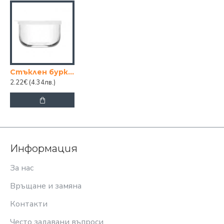
Стъклен буркан с бял/сив капак 380cc
2.22€
(4.34лв.)
Информация
За нас
Връщане и замяна
Контакти
Често задавани въпроси