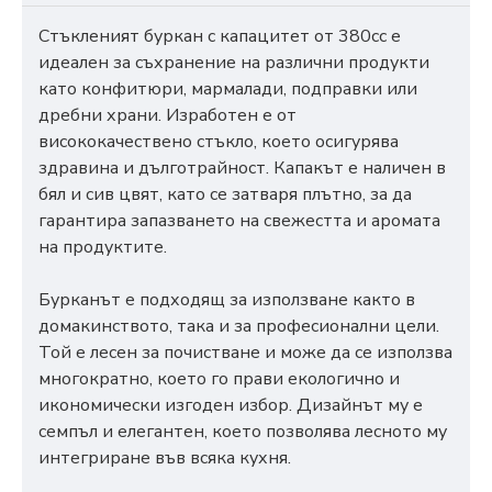
Стъкленият буркан с капацитет от 380cc е
идеален за съхранение на различни продукти
като конфитюри, мармалади, подправки или
дребни храни. Изработен е от
висококачествено стъкло, което осигурява
здравина и дълготрайност. Капакът е наличен в
бял и сив цвят, като се затваря плътно, за да
гарантира запазването на свежестта и аромата
на продуктите.
Бурканът е подходящ за използване както в
домакинството, така и за професионални цели.
Той е лесен за почистване и може да се използва
многократно, което го прави екологично и
икономически изгоден избор. Дизайнът му е
семпъл и елегантен, което позволява лесното му
интегриране във всяка кухня.