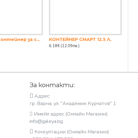
Прозрачен контейнер за съхранение с капак 600ml
КОНТЕЙНЕР СМАРТ 12.5 Л.
Мет
6.18€
(12.09лв.)
1.93
За контакти:
Адрес:
гр. Варна, ул. "Академик Курчатов" 1
Имейл адрес (Онлайн Магазин):
info@galeya.bg
Консултации (Онлайн Магазин):