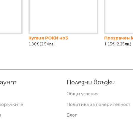
Кутия РОКИ но3
1.30€
(2.54лв.)
1.15€
(2.25лв.)
каунт
Полезни връзки
Общи условия
поръчките
Политика за поверителност
я
Блог