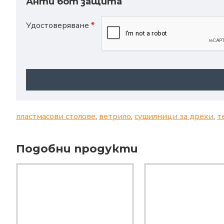
Анти бот защита
Удостоверяване
пластмасови столове
,
ветрило
,
сушилници за дрехи
,
т
Подобни продукти