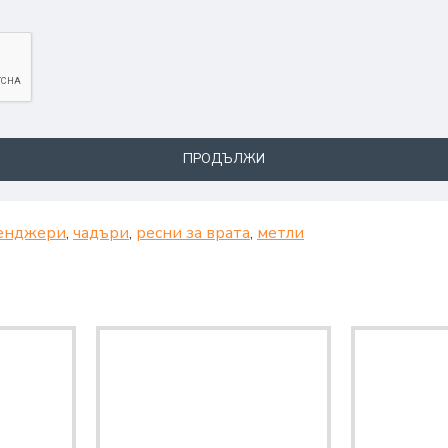
ПРОДЪЛЖИ
енджери
,
чадъри
,
ресни за врата
,
метли