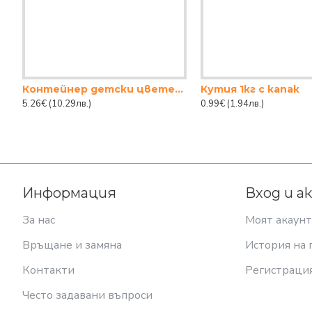
Контейнер детски цветенМултифункционален детски контейнер за играчки и съкровища
Кутия 1кг с капак
5.26€
(10.29лв.)
0.99€
(1.94лв.)
Информация
Вход и а
За нас
Моят акаунт
Връщане и замяна
История на 
Контакти
Регистраци
Често задавани въпроси