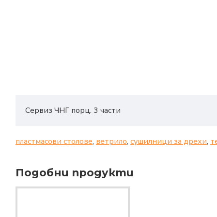
Сервиз ЧНГ порц. 3 части
пластмасови столове
,
ветрило
,
сушилници за дрехи
,
т
Подобни продукти