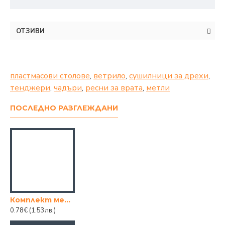
ОТЗИВИ
пластмасови столове
,
ветрило
,
сушилници за дрехи
,
тенджери
,
чадъри
,
ресни за врата
,
метли
ПОСЛЕДНО РАЗГЛЕЖДАНИ
Комплект метални фиби тик-так – 12 броя извити фиби за коса, златни и черни
0.78€
(1.53лв.)