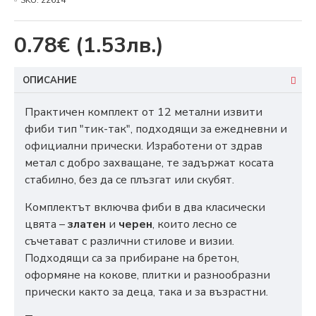
SKU:
22614
0.78€
(1.53лв.)
ОПИСАНИЕ
Практичен комплект от 12 метални извити
фиби тип "тик-так", подходящи за ежедневни и
официални прически. Изработени от здрав
метал с добро захващане, те задържат косата
стабилно, без да се плъзгат или скубят.
Комплектът включва фиби в два класически
цвята –
златен
и
черен
, които лесно се
съчетават с различни стилове и визии.
Подходящи са за прибиране на бретон,
оформяне на кокове, плитки и разнообразни
прически както за деца, така и за възрастни.