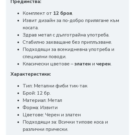
Предимства:
Комплект от
12 броя
.
Извит дизайн за по-добро прилягане към
косата.
Здрав метал с дълготрайна употреба.
Стабилно захващане без приплъзване.
Подходящи за всекидневна употреба и
специални поводи.
Класически цветове –
златен
и
черен
.
Характеристики:
Тип: Метални фиби тик-так
Брой: 12 бр.
Материал: Метал
Форма: Извити
Цветове: Черен и златен
Подходящи за: Всички типове коса и
различни прически.