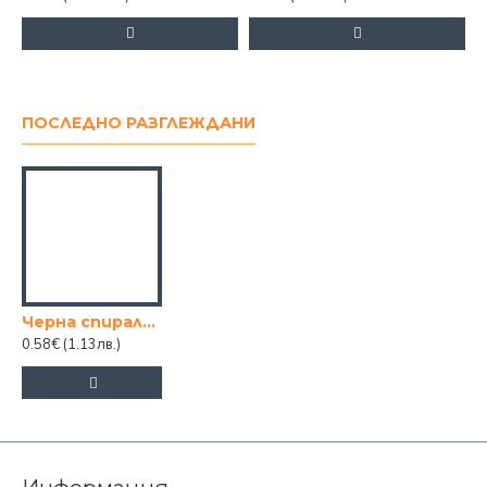
ПОСЛЕДНО РАЗГЛЕЖДАНИ
Черна спирална диадема за коса – метална лента тип пружина
0.58€
(1.13лв.)