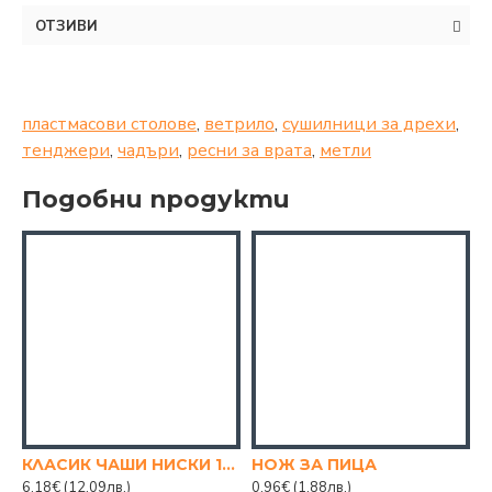
ОТЗИВИ
пластмасови столове
,
ветрило
,
сушилници за дрехи
,
тенджери
,
чадъри
,
ресни за врата
,
метли
Подобни продукти
КЛАСИК ЧАШИ НИСКИ 160МЛ. 6БР. К-КТ
НОЖ ЗА ПИЦА
6.18€
(12.09лв.)
0.96€
(1.88лв.)