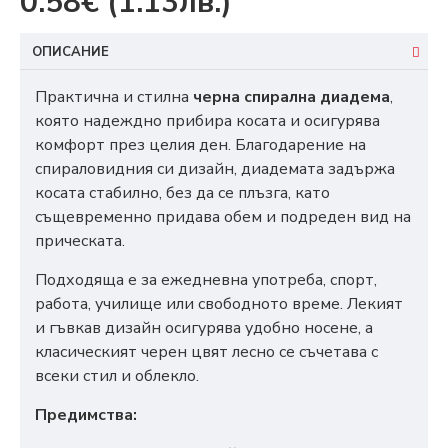
0.58€
(1.13лв.)
ОПИСАНИЕ
Практична и стилна
черна спирална диадема
,
която надеждно прибира косата и осигурява
комфорт през целия ден. Благодарение на
спираловидния си дизайн, диадемата задържа
косата стабилно, без да се плъзга, като
същевременно придава обем и подреден вид на
прическата.
Подходяща е за ежедневна употреба, спорт,
работа, училище или свободното време. Лекият
и гъвкав дизайн осигурява удобно носене, а
класическият черен цвят лесно се съчетава с
всеки стил и облекло.
Предимства: