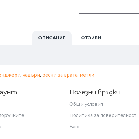
ОПИСАНИЕ
ОТЗИВИ
енджери
,
чадъри
,
ресни за врата
,
метли
каунт
Полезни връзки
Общи условия
поръчките
Политика за поверителност
я
Блог