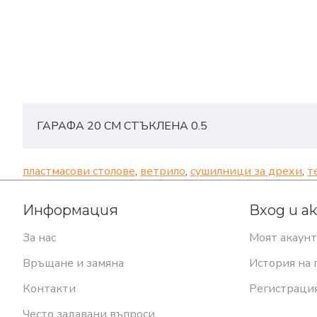
ГАРАФА 20 СМ СТЪКЛЕНА 0.5
пластмасови столове
,
ветрило
,
сушилници за дрехи
,
т
Информация
Вход и а
За нас
Моят акаунт
Връщане и замяна
История на 
Контакти
Регистраци
Често задавани въпроси