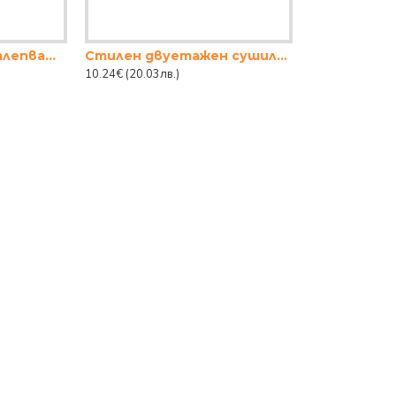
TANGO-Тиган с незалепващо покритие 22x4,5cm ЧЕРНО
Стилен двуетажен сушилник за съдове смарт – практичност и елегантност в кухнята
10.24€
(20.03лв.)