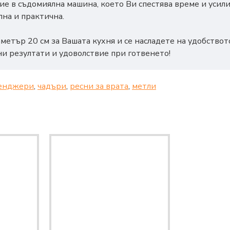
мие в съдомиялна машина, което Ви спестява време и усил
на и практична.
етър 20 см за Вашата кухня и се насладете на удобството
и резултати и удоволствие при готвенето!
енджери
,
чадъри
,
ресни за врата
,
метли