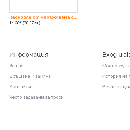
Касерола от неръждаема стомана 20СМ.
14.66€
(28.67лв.)
Информация
Вход и а
За нас
Моят акаунт
Връщане и замяна
История на 
Контакти
Регистраци
Често задавани въпроси