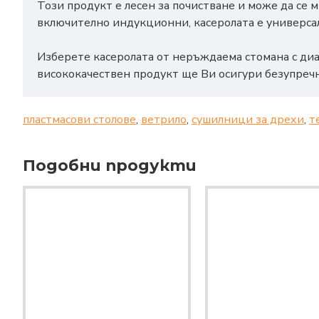
Този продукт е лесен за почистване и може да се 
включително индукционни, касеролата е универсал
Изберете касеролата от неръждаема стомана с диам
висококачествен продукт ще Ви осигури безупречн
пластмасови столове
,
ветрило
,
сушилници за дрехи
,
т
Подобни продукти