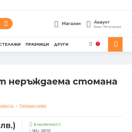
Акаунт
Магазин
Вход / Регистрация
0
 СТЕЛАЖИ
ПРАЗНИЦИ
ДРУГИ
от неръждаема стомана
ревюта.
-
Напиши ревю
лв.)
В НАЛИЧНОСТ
SKU:
38707