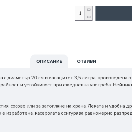
ОПИСАНИЕ
ОТЗИВИ
с диаметър 20 см и капацитет 3,5 литра, произведена от
трайност и устойчивост при ежедневна употреба. Нейния
стия, сосове или за затопляне на храна. Леката и удобна
то е изработена, касеролата осигурява равномерно разпр