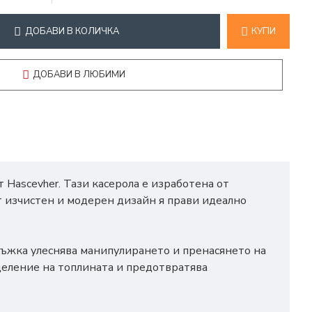
ДОБАВИ В КОЛИЧКА
КУПИ
ДОБАВИ В ЛЮБИМИ
 Hascevher. Тази касерола е изработена от
т изчистен и модерен дизайн я прави идеално
 дръжка улеснява манипулирането и пренасянето на
еделение на топлината и предотвратява