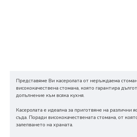
Представяме Ви касеролата от неръждаема стомана 
висококачествена стомана, която гарантира дълго
допълнение към всяка кухня.
Касеролата е идеална за приготвяне на различни я
съда. Поради висококачествената стомана, от коя
залепването на храната.