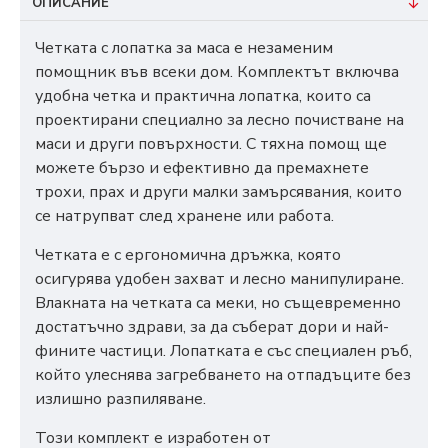
ОПИСАНИЕ
Четката с лопатка за маса е незаменим
помощник във всеки дом. Комплектът включва
удобна четка и практична лопатка, които са
проектирани специално за лесно почистване на
маси и други повърхности. С тяхна помощ ще
можете бързо и ефективно да премахнете
трохи, прах и други малки замърсявания, които
се натрупват след хранене или работа.
Четката е с ергономична дръжка, която
осигурява удобен захват и лесно манипулиране.
Влакната на четката са меки, но същевременно
достатъчно здрави, за да съберат дори и най-
фините частици. Лопатката е със специален ръб,
който улеснява загребването на отпадъците без
излишно разпиляване.
Този комплект е изработен от