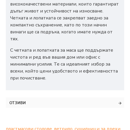
висококачествени материали, които гарантират
дълъг живот и устойчивост на износване.
Четката и лопатката се закрепват заедно за
компактно съхранение, като по този начин
винаги ще са подръка, когато имате нужда от
тях.
С четката и лопатката за маса ще поддържате
чистота и ред във вашия дом или офис с
минимални усилия. Те са идеалният избор за
всеки, който цени удобството и ефективността
при почистване.
ОТЗИВИ
пластмасови столове
,
ветрило
,
сушилници за дрехи
,