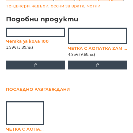
тенджери
,
чадъри
,
ресни за врата
,
метли
Подобни продукти
Четка за кола 100
1.99€
(3.89лв.)
ЧЕТКА С ЛОПАТКА ZAM 128
4.95€
(9.68лв.)
ПОСЛЕДНО РАЗГЛЕЖДАНИ
ЧЕТКА С ЛОПАТКА ЗА МАСА BG