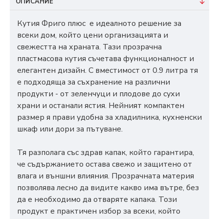
ОПИСАНИЕ
Кутия Фриго плюс е идеалното решение за
всеки дом, който цени организацията и
свежестта на храната. Тази прозрачна
пластмасова кутия съчетава функционалност и
елегантен дизайн. С вместимост от 0.9 литра тя
е подходяща за съхранение на различни
продукти - от зеленчуци и плодове до сухи
храни и останали ястия. Нейният компактен
размер я прави удобна за хладилника, кухненски
шкаф или дори за пътуване.
Тя разполага със здрав капак, който гарантира,
че съдържанието остава свежо и защитено от
влага и външни влияния. Прозрачната материя
позволява лесно да видите какво има вътре, без
да е необходимо да отваряте капака. Този
продукт е практичен избор за всеки, който