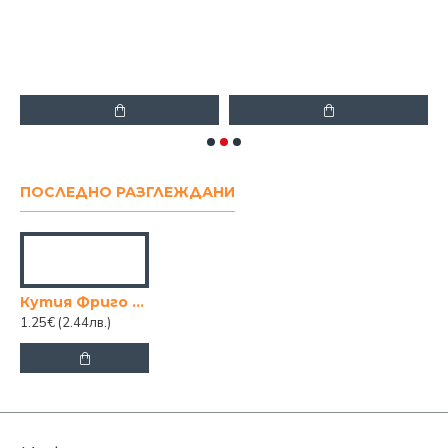
С
8
ПОСЛЕДНО РАЗГЛЕЖДАНИ
Кутия Фриго плюс 0.9l
1.25€
(2.44лв.)