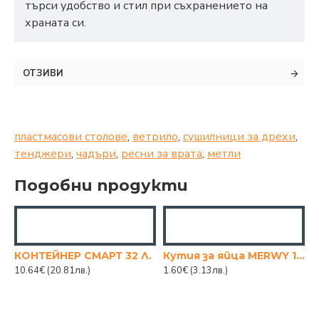
търси удобство и стил при съхранението на
храната си.
ОТЗИВИ
пластмасови столове
,
ветрило
,
сушилници за дрехи
,
тенджери
,
чадъри
,
ресни за врата
,
метли
Подобни продукти
КОНТЕЙНЕР СМАРТ 32 Л.
Кутия за яйца MERWY 15бр
10.64€
(20.81лв.)
1.60€
(3.13лв.)