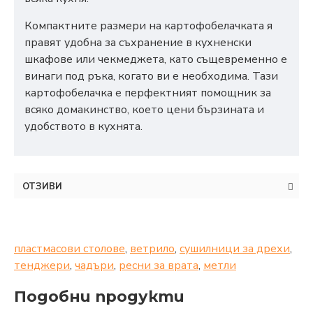
Компактните размери на картофобелачката я
правят удобна за съхранение в кухненски
шкафове или чекмеджета, като същевременно е
винаги под ръка, когато ви е необходима. Тази
картофобелачка е перфектният помощник за
всяко домакинство, което цени бързината и
удобството в кухнята.
ОТЗИВИ
пластмасови столове
,
ветрило
,
сушилници за дрехи
,
тенджери
,
чадъри
,
ресни за врата
,
метли
Подобни продукти