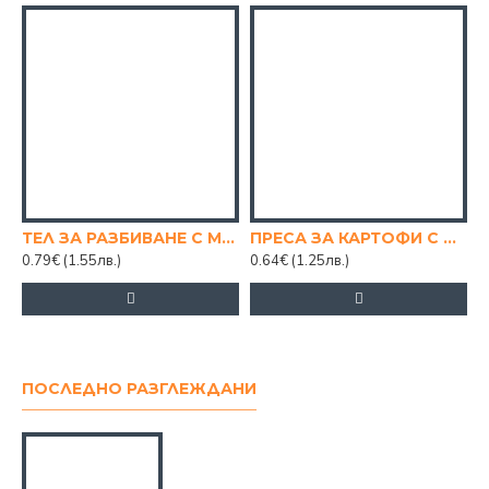
ТЕЛ ЗА РАЗБИВАНЕ С МЕТАЛНА ДРЪЖКА
ПРЕСА ЗА КАРТОФИ С ДЪРВНА ДРЪЖКА
Р
0.79€
(1.55лв.)
0.64€
(1.25лв.)
5
ПОСЛЕДНО РАЗГЛЕЖДАНИ