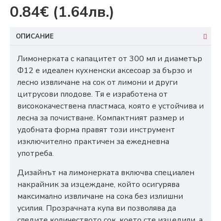
0.84€
(1.64лв.)
ОПИСАНИЕ
Лимонерката с капацитет от 300 мл и диаметър
Ф12 е идеален кухненски аксесоар за бързо и
лесно извличане на сок от лимони и други
цитрусови плодове. Тя е изработена от
висококачествена пластмаса, която е устойчива и
лесна за почистване. Компактният размер и
удобната форма правят този инструмент
изключително практичен за ежедневна
употреба.
Дизайнът на лимонерката включва специален
накрайник за изцеждане, който осигурява
максимално извличане на сока без излишни
усилия. Прозрачната купа ви позволява да
следите количеството сок, което сте изцедили, а