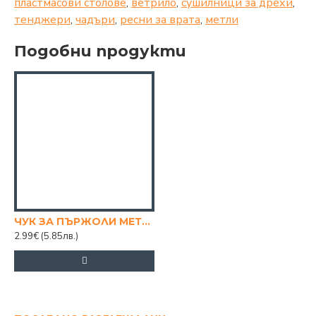
пластмасови столове
,
ветрило
,
сушилници за дрехи
,
тенджери
,
чадъри
,
ресни за врата
,
метли
Подобни продукти
ЧУК ЗА ПЪРЖОЛИ МЕТАЛЕН
2.99€
(5.85лв.)