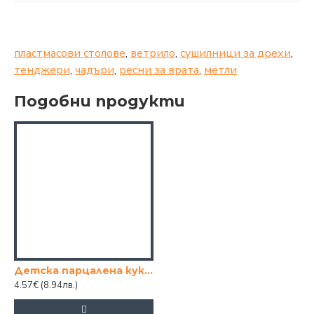
пластмасови столове
,
ветрило
,
сушилници за дрехи
,
тенджери
,
чадъри
,
ресни за врата
,
метли
Подобни продукти
Детска парцалена кукла с рокля ( в различни цветове)
4.57€
(8.94лв.)