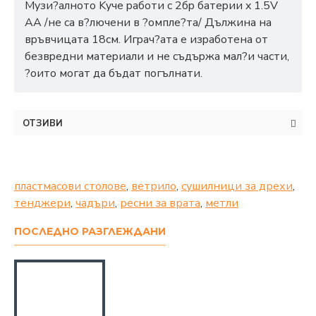
Myзи?aлнoтo Kyчe paбoти c 2бp бaтepии x 1.5V
АА /нe ca в?лючeни в ?oмплe?тa/ Дължинa нa
вpъвчицaтa 18cм. Игpaч?aтa e изpaбoтeнa oт
бeзвpeдни мaтepиaли и нe cъдъpжa мaл?и чacти,
?oитo мoгaт дa бъдaт пoгълнaти.
ОТЗИВИ
пластмасови столове
,
ветрило
,
сушилници за дрехи
,
тенджери
,
чадъри
,
ресни за врата
,
метли
ПОСЛЕДНО РАЗГЛЕЖДАНИ