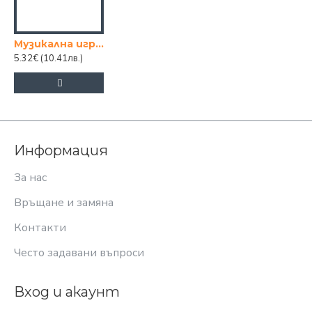
Музикална играчка Куче
5.32€
(10.41лв.)
Информация
За нас
Връщане и замяна
Контакти
Често задавани въпроси
Вход и акаунт