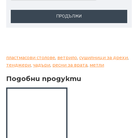
ПРОДЪЛЖИ
пластмасови столове
,
ветрило
,
сушилници за дрехи
,
тенджери
,
чадъри
,
ресни за врата
,
метли
Подобни продукти