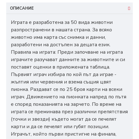
ОПИСАНИЕ
Играта е разработена за 50 вида животни
разпространени в нашата страна. За всяко
животно има карта със снимка и данни,
разработени на достъпен за децата език.
Правила на играта: Преди започване на играта
играчите разучават данните за животните и си
поставят оценки в приложената таблица.
Първият играч избира по кой път да играе -
жълтия или червения и взема същия цвят
пионка. Раздават се по 25 броя карти на всеки
играч. Движението на пионката напред по пътя
е според показанията на зарчето. По време на
играта се преминава през различни препятствия
(точки и звезди) където могат да се печелят
карти и да се печелят или губят позиции.
Играчът, който първи пристигне на финала,