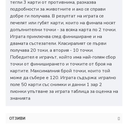
тегли 3 карти от противника, разказва
подробности за животните и ако се справи
добре ги получава. В резултат на играта се
печелят или губят карти, които на финала носят
допълнителни точки - за всяка карта по 2 точки.
Играта приключва след финиширане и на
двамата състезатели. Класиралият се първи
получава 20 токи, а втория - 10 точки.
Победител е играчът, който има най-голям сбор
точки от финиширането и точките от броя на
картите. Максималния брой точки, които той
може да събере е 120. Играта съдържа: игрално
поле 50 карти със снимки и данни 1 зар 2
пионки упътване за играта таблица за оценка на
знанията
ОТЗИВИ