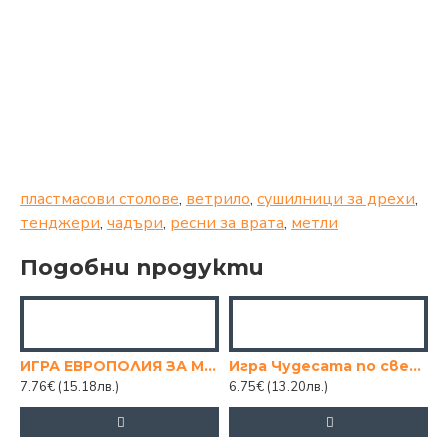
пластмасови столове
,
ветрило
,
сушилници за дрехи
,
тенджери
,
чадъри
,
ресни за врата
,
метли
Подобни продукти
 игра Животните по света
ИГРА ЕВРОПОЛИЯ ЗА МОМИЧЕТА
Игра Чудесата по света
7.76€
(15.18лв.)
6.75€
(13.20лв.)