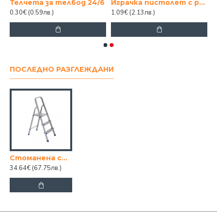
дървена 20/25
Телчета за телбод 24/6
Играчка пистолет с реалистичен дизайн
0.30€
(0.59лв.)
1.09€
(2.13лв.)
ПОСЛЕДНО РАЗГЛЕЖДАНИ
Стоманена стълба 2+1
34.64€
(67.75лв.)