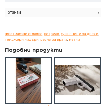
ОТЗИВИ
пластмасови столове
,
ветрило
,
сушилници за дрехи
,
тенджери
,
чадъри
,
ресни за врата
,
метли
Подобни продукти