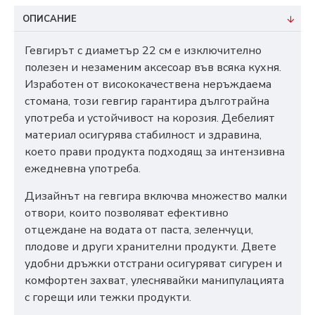
ОПИСАНИЕ
Гевгирът с диаметър 22 см е изключително
полезен и незаменим аксесоар във всяка кухня.
Изработен от висококачествена неръждаема
стомана, този гевгир гарантира дълготрайна
употреба и устойчивост на корозия. Дебелият
материал осигурява стабилност и здравина,
което прави продукта подходящ за интензивна
ежедневна употреба.
Дизайнът на гевгира включва множество малки
отвори, които позволяват ефективно
отцеждане на водата от паста, зеленчуци,
плодове и други хранителни продукти. Двете
удобни дръжки отстрани осигуряват сигурен и
комфортен захват, улеснявайки манипулацията
с горещи или тежки продукти.