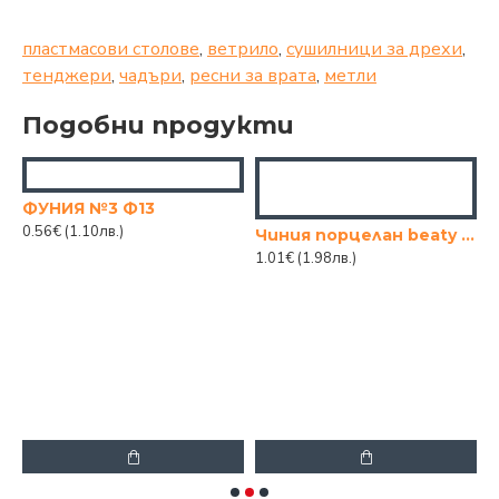
пластмасови столове
,
ветрило
,
сушилници за дрехи
,
тенджери
,
чадъри
,
ресни за врата
,
метли
Подобни продукти
ФУНИЯ №3 Ф13
0.56€
(1.10лв.)
Чиния порцелан beaty flowers 8"
1.01€
(1.98лв.)
2