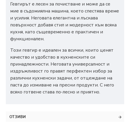
Гевгирът е лесен за почистване и може да се
мие в съдомиялна машина, което спестява време
и усилия. Неговата елегантна и лъскава
повърхност добавя стил и модерност към всяка
кухня, като същевременно е практичен и
функционален.
Този гевгир е идеален за всички, които ценят
качество и удобство в кухненските си
принадлежности. Неговата универсалност и
издръжливост го правят перфектен избор за
различни кухненски задачи, от отцеждане на
паста до измиване на пресни продукти. С него
всяко готвене става по-лесно и приятно.
ОТЗИВИ