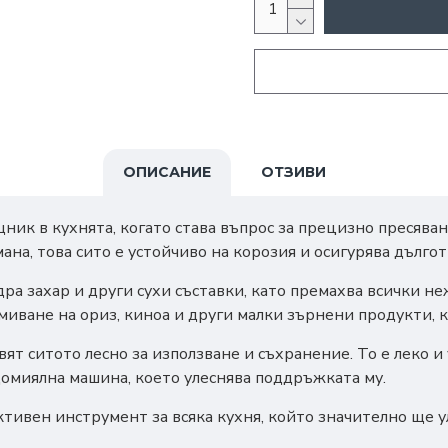
ОПИСАНИЕ
ОТЗИВИ
ник в кухнята, когато става въпрос за прецизно пресява
на, това сито е устойчиво на корозия и осигурява дългот
ра захар и други сухи съставки, като премахва всички не
миване на ориз, киноа и други малки зърнени продукти, к
т ситото лесно за използване и съхранение. То е леко и
ъдомиялна машина, което улеснява поддръжката му.
ктивен инструмент за всяка кухня, който значително ще у