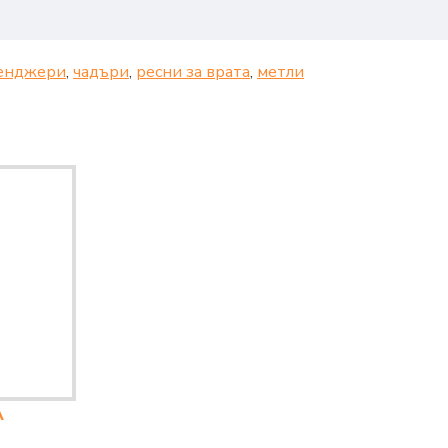
енджери
,
чадъри
,
ресни за врата
,
метли
Л