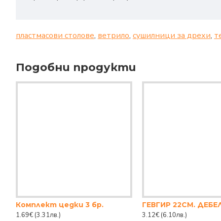
пластмасови столове
,
ветрило
,
сушилници за дрехи
,
т
Подобни продукти
Комплект цедки 3 бр.
ГЕВГИР 22СМ. ДЕБЕ
1.69€
(3.31лв.)
3.12€
(6.10лв.)