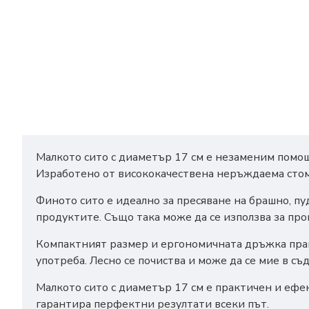
Малкото сито с диаметър 17 см е незаменим помощ
Изработено от висококачествена неръждаема стома
Финото сито е идеално за пресяване на брашно, пуд
продуктите. Също така може да се използва за про
Компактният размер и ергономичната дръжка правя
употреба. Лесно се почиства и може да се мие в с
Малкото сито с диаметър 17 см е практичен и ефе
гарантира перфектни резултати всеки път.