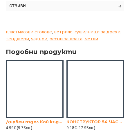
ОТЗИВИ
пластмасови столове
,
ветрило
,
сушилници за дрехи
,
тенджери
,
чадъри
,
ресни за врата
,
метли
Подобни продукти
Дървен пъзел Кой къде живее
КОНСТРУКТОР 54 ЧАСТИ
4.99€
(9.76лв.)
9.18€
(17.95лв.)