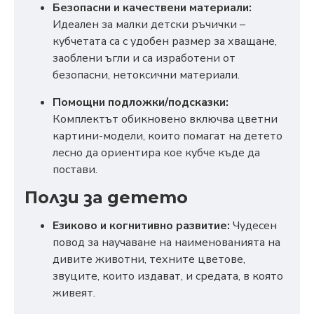
Безопасни и качествени материали:
Идеален за малки детски ръчички –
кубчетата са с удобен размер за хващане,
заоблени ъгли и са изработени от
безопасни, нетоксични материали.
Помощни подложки/подсказки:
Комплектът обикновено включва цветни
картини-модели, които помагат на детето
лесно да ориентира кое кубче къде да
постави.
Ползи за детето
Езиково и когнитивно развитие:
Чудесен
повод за научаване на наименованията на
дивите животни, техните цветове,
звуците, които издават, и средата, в която
живеят.