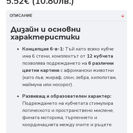
5.52€
(10.80лв.)
ОПИСАНИЕ
Дизайн и основни
характеристики
Концепция 6-в-1:
Тъй като всяко кубче
има 6 стени, комплектът от
12 кубчета
позволява подреждането на
6 различни
цветни картини
с африкански животни
(като лъв, жираф, слон, зебра, хипопотам,
маймуна или носорог).
Развиващ и образователен характер:
Подреждането на кубчетата стимулира
логическото и пространствено мислене,
фината моторика, търпението и
координацията между очите и ръцете.