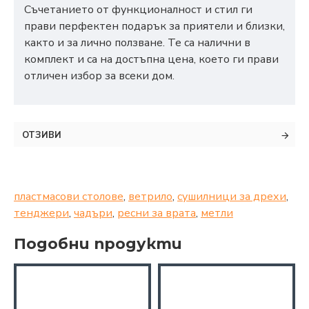
Съчетанието от функционалност и стил ги
прави перфектен подарък за приятели и близки,
както и за лично ползване. Те са налични в
комплект и са на достъпна цена, което ги прави
отличен избор за всеки дом.
ОТЗИВИ
пластмасови столове
,
ветрило
,
сушилници за дрехи
,
тенджери
,
чадъри
,
ресни за врата
,
метли
Подобни продукти