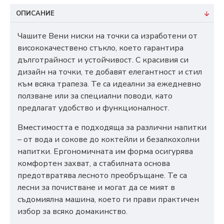
ОПИСАНИЕ
Чашите Вени ниски на точки са изработени от
висококачествено стъкло, което гарантира
дълготрайност и устойчивост. С красивия си
дизайн на точки, те добавят елегантност и стил
към всяка трапеза. Те са идеални за ежедневно
ползване или за специални поводи, като
предлагат удобство и функционалност.
Вместимостта е подходяща за различни напитки
– от вода и сокове до коктейли и безалкохолни
напитки. Ергономичната им форма осигурява
комфортен захват, а стабилната основа
предотвратява лесното преобръщане. Те са
лесни за почистване и могат да се мият в
съдомиялна машина, което ги прави практичен
избор за всяко домакинство.