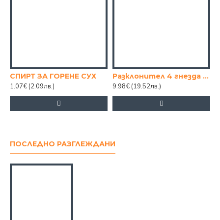
СПИРТ ЗА ГОРЕНЕ СУХ
Разклонител 4 гнезда с 3.0м. кабел
1.07€
(2.09лв.)
9.98€
(19.52лв.)
3
ПОСЛЕДНО РАЗГЛЕЖДАНИ