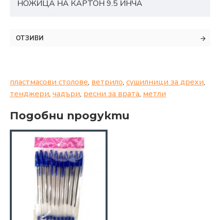
НОЖИЦА НА КАРТОН 9.5 ИНЧА
ОТЗИВИ
пластмасови столове
,
ветрило
,
сушилници за дрехи
,
тенджери
,
чадъри
,
ресни за врата
,
метли
Подобни продукти