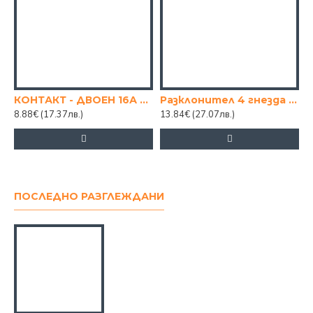
КОНТАКТ - ДВОЕН 16А С КАБЕЛ 2 М.
Разклонител 4 гнезда с кабел 4 метра
Ч
8.88€
(17.37лв.)
13.84€
(27.07лв.)
1
ПОСЛЕДНО РАЗГЛЕЖДАНИ