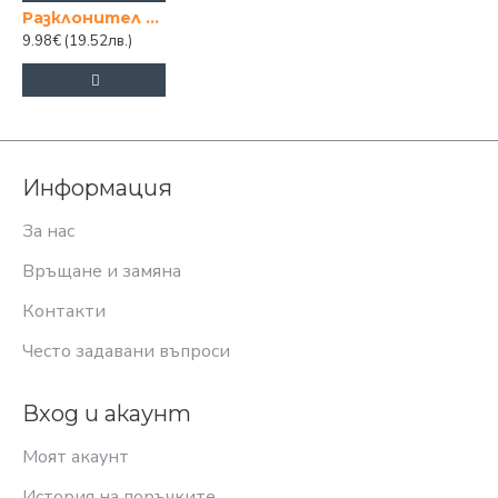
Разклонител 4 гнезда с 3.0м. кабел
9.98€
(19.52лв.)
Информация
За нас
Връщане и замяна
Контакти
Често задавани въпроси
Вход и акаунт
Моят акаунт
История на поръчките