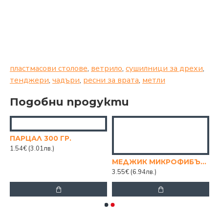
пластмасови столове
,
ветрило
,
сушилници за дрехи
,
тенджери
,
чадъри
,
ресни за врата
,
метли
Подобни продукти
ПАРЦАЛ 300 ГР.
1.54€
(3.01лв.)
МЕДЖИК МИКРОФИБЪР 83 СМ. 360 ГРАДУСА
3.55€
(6.94лв.)