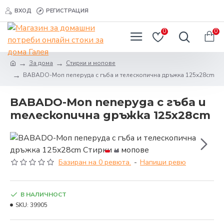
ВХОД
РЕГИСТРАЦИЯ
0
0
За дома
Стирки и мопове
BABADO-Моп пеперуда с гъба и телескопична дръжка 125x28cm
BABADO-Моп пеперуда с гъба и
телескопична дръжка 125x28cm
Базиран на 0 ревюта.
-
Напиши ревю
В НАЛИЧНОСТ
SKU:
39905