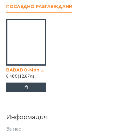
ПОСЛЕДНО РАЗГЛЕЖДАНИ
BABADO-Моп пеперуда с гъба и телескопична дръжка 125x28cm
6.48€
(12.67лв.)
Информация
За нас