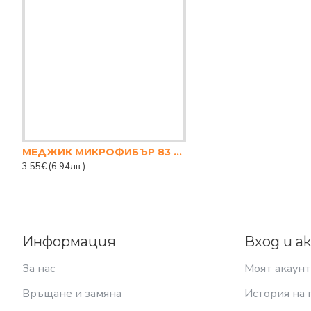
МЕДЖИК МИКРОФИБЪР 83 СМ. 360 ГРАДУСА
3.55€
(6.94лв.)
Информация
Вход и а
За нас
Моят акаунт
Връщане и замяна
История на 