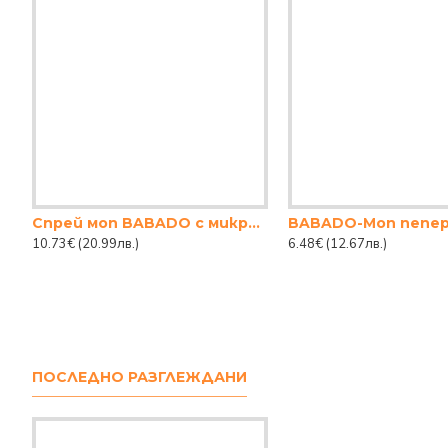
Спрей моп BABADO с микрофибър 120cm. Диспенсър: 400ml.
10.73€
(20.99лв.)
6.48€
(12.67лв.)
ПОСЛЕДНО РАЗГЛЕЖДАНИ