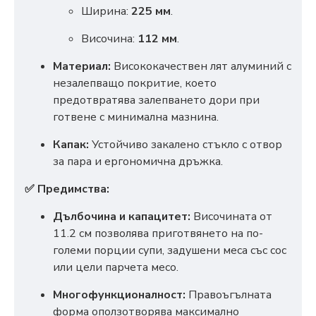
Ширина:
225 мм
.
Височина:
112 мм
.
Материал:
Висококачествен лят алуминий с
незалепващо покритие, което
предотвратява залепването дори при
готвене с минимална мазнина.
Капак:
Устойчиво закалено стъкло с отвор
за пара и ергономична дръжка.
✅ Предимства:
Дълбочина и капацитет:
Височината от
11.2 см позволява приготвянето на по-
големи порции супи, задушени меса със сос
или цели парчета месо.
Многофункционалност:
Правоъгълната
форма оползотворява максимално