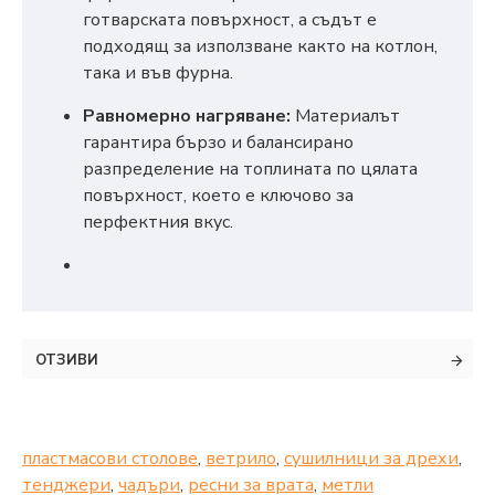
готварската повърхност, а съдът е
подходящ за използване както на котлон,
така и във фурна.
Равномерно нагряване:
Материалът
гарантира бързо и балансирано
разпределение на топлината по цялата
повърхност, което е ключово за
перфектния вкус.
ОТЗИВИ
пластмасови столове
,
ветрило
,
сушилници за дрехи
,
тенджери
,
чадъри
,
ресни за врата
,
метли