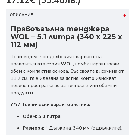
17.12€
(33.48лв.)
ОПИСАНИЕ
Правоъгълна тенджера
WOL – 5.1 литра (340 x 225 x
112 мм)
Този модел е по-дълбокият вариант на
правоъгълната серия
WOL
, комбиниращ голям
обем с компактна основа. Със своята височина от
11.2 см, тя е идеална за ястия, които изискват
повече пространство за течности или обемни
продукти.
???? Технически характеристики:
Обем:
5.1 литра
.
Размери:
* Дължина:
340 мм
(с дръжките).