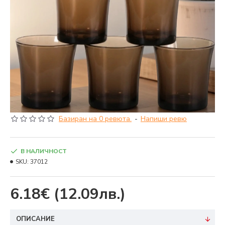
Базиран на 0 ревюта.
-
Напиши ревю
В НАЛИЧНОСТ
SKU:
37012
6.18€
(12.09лв.)
ОПИСАНИЕ