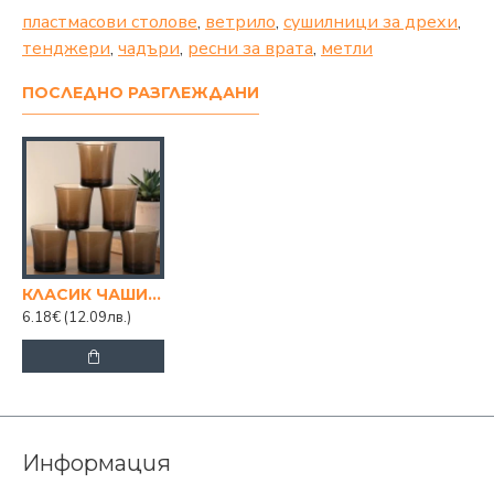
пластмасови столове
,
ветрило
,
сушилници за дрехи
,
тенджери
,
чадъри
,
ресни за врата
,
метли
ПОСЛЕДНО РАЗГЛЕЖДАНИ
КЛАСИК ЧАШИ НИСКИ 160МЛ. 6БР. К-КТ
6.18€
(12.09лв.)
Информация