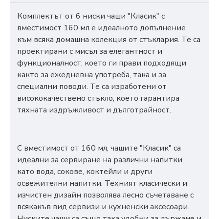
Комплектът от 6 ниски чаши "Класик" с
вместимост 160 мл е идеалното допълнение
към всяка домашна колекция от стъклария. Те са
проектирани с мисъл за елегантност и
функционалност, което ги прави подходящи
както за ежедневна употреба, така и за
специални поводи. Те са изработени от
висококачествено стъкло, което гарантира
тяхната издръжливост и дълготрайност.
С вместимост от 160 мл, чашите "Класик" са
идеални за сервиране на различни напитки,
като вода, сокове, коктейли и други
освежителни напитки. Техният класически и
изчистен дизайн позволява лесно съчетаване с
всякакъв вид сервизи и кухненски аксесоари.
Ниските чаши са също така удобни за държане и