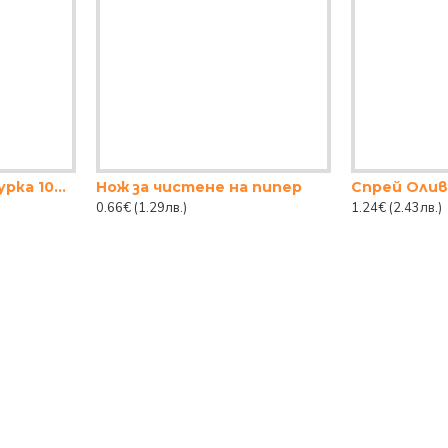
Фиби с детска фигурка 10бр.
Нож за чистене на пипер
0.66€
(1.29лв.)
1.24€
(2.43лв.)