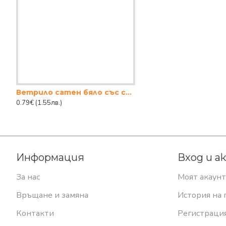
Ветрило сатен бяло със сребро
0.79€
(1.55лв.)
Информация
Вход и а
За нас
Моят акаунт
Връщане и замяна
История на 
Контакти
Регистраци