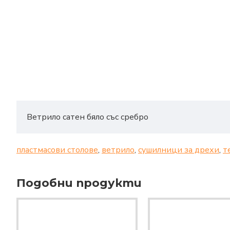
Ветрило сатен бяло със сребро
пластмасови столове
,
ветрило
,
сушилници за дрехи
,
т
Подобни продукти