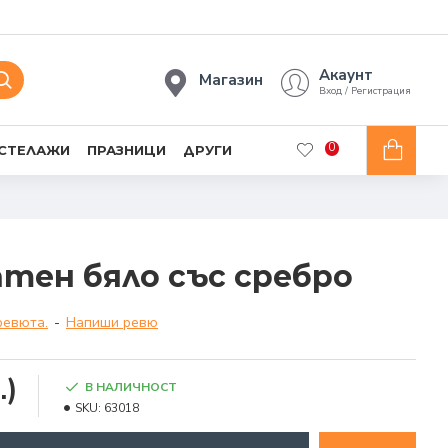
Акаунт
Магазин
Вход / Регистрация
0
 СТЕЛАЖИ
ПРАЗНИЦИ
ДРУГИ
тен бяло със сребро
ревюта.
-
Напиши ревю
.)
В НАЛИЧНОСТ
SKU:
63018