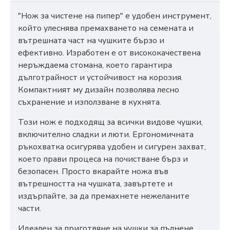
"Нож за чистене на пипер" е удобен инструмент,
който улеснява премахването на семената и
вътрешната част на чушките бързо и
ефективно. Изработен е от висококачествена
неръждаема стомана, което гарантира
дълготрайност и устойчивост на корозия.
Компактният му дизайн позволява лесно
съхранение и използване в кухнята.
Този нож е подходящ за всички видове чушки,
включително сладки и люти. Ергономичната
ръкохватка осигурява удобен и сигурен захват,
което прави процеса на почистване бърз и
безопасен. Просто вкарайте ножа във
вътрешността на чушката, завъртете и
издърпайте, за да премахнете нежеланите
части.
Идеален за приготвяне на чушки за пълнене,