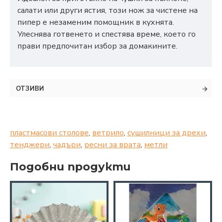
салати или други ястия, този нож за чистене на
пипер е незаменим помощник в кухнята.
Улеснява готвенето и спестява време, което го
прави предпочитан избор за домакините.
ОТЗИВИ
пластмасови столове
,
ветрило
,
сушилници за дрехи
,
тенджери
,
чадъри
,
ресни за врата
,
метли
Подобни продукти