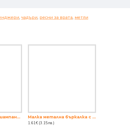
енджери
,
чадъри
,
ресни за врата
,
метли
Чашa на столче за шампанско-230сс POM
Малка метална бъркалка с пружинен механизъм
1.61€
(3.15лв.)