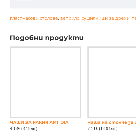
пластмасови столове
,
ветрило
,
сушилници за дрехи
,
т
Подобни продукти
ЧАШИ ЗА РАКИЯ ART DIA
4.18€
(8.18лв.)
7.11€
(13.91лв.)