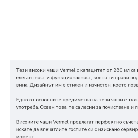
Тези високи чаши Vermel с капацитет от 280 мл са
елегантност и функционалност, което ги прави по
вина. Дизайнът им е стилен и изчистен, което поз
Едно от основните предимства на тези чаши е тях
употреба. Освен това, те са лесни за почистване и
Високите чаши Vermel предлагат перфектно съчетан
искате да впечатлите гостите си с изискано серви
момент.