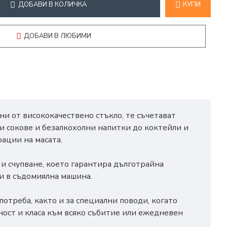
ДОБАВИ В КОЛИЧКА
КУПИ
ДОБАВИ В ЛЮБИМИ
ни от висококачествено стъкло, те съчетават
и сокове и безалкохолни напитки до коктейли и
рации на масата.
 и счупване, което гарантира дълготрайна
 и в съдомиялна машина.
отреба, както и за специални поводи, когато
тност и класа към всяко събитие или ежедневен