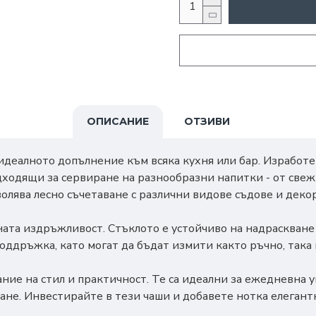
ОПИСАНИЕ
ОТЗИВИ
 идеалното допълнение към всяка кухня или бар. Изработе
дходящи за сервиране на разнообразни напитки - от свеж
волява лесно съчетаване с различни видове съдове и деко
ната издръжливост. Стъклото е устойчиво на надраскване
 поддръжка, като могат да бъдат измити както ръчно, така
ие на стил и практичност. Те са идеални за ежедневна уп
ране. Инвестирайте в тези чаши и добавете нотка елеган