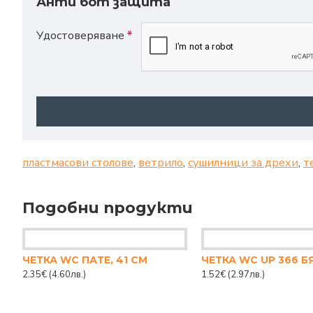
Анти бот защита
Удостоверяване
пластмасови столове
,
ветрило
,
сушилници за дрехи
,
т
Подобни продукти
ЧЕТКА WC ПАТЕ, 41 СМ
ЧЕТКА WC UP 366 Б
2.35€
(4.60лв.)
1.52€
(2.97лв.)