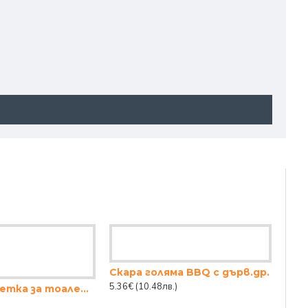
Скара голяма BBQ с дърв.др.
5.36€
(10.48лв.)
Комплект четка за тоалетна с поставка - бяла с черен надпис