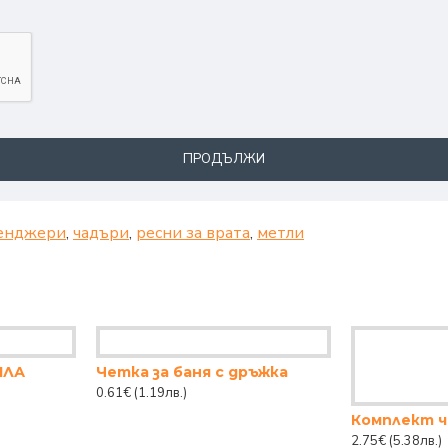
ПРОДЪЛЖИ
енджери
,
чадъри
,
ресни за врата
,
метли
ЯЛА
Четка за баня с дръжка
0.61€
(1.19лв.)
2.75€
(5.38лв.)