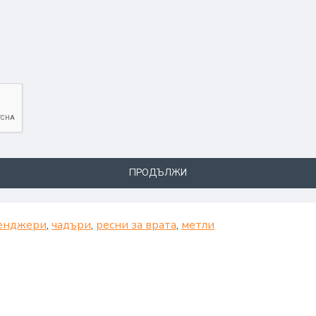
ПРОДЪЛЖИ
енджери
,
чадъри
,
ресни за врата
,
метли