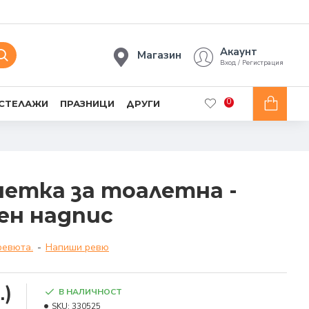
Акаунт
Магазин
Вход / Регистрация
0
 СТЕЛАЖИ
ПРАЗНИЦИ
ДРУГИ
етка за тоалетна -
рен надпис
ревюта.
-
Напиши ревю
.)
В НАЛИЧНОСТ
SKU:
330525