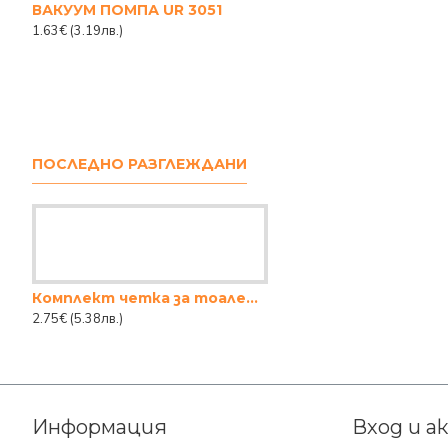
ВАКУУМ ПОМПА UR 3051
1.63€
(3.19лв.)
ПОСЛЕДНО РАЗГЛЕЖДАНИ
Комплект четка за тоалетна с поставка - бяла с черен надпис
2.75€
(5.38лв.)
Информация
Вход и а