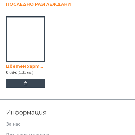
ПОСЛЕДНО РАЗГЛЕЖДАНИ
Цветен хартиен банер гирлянд "HAPPY BIRTHDAY" от картон
0.68€
(1.33лв.)
Информация
За нас