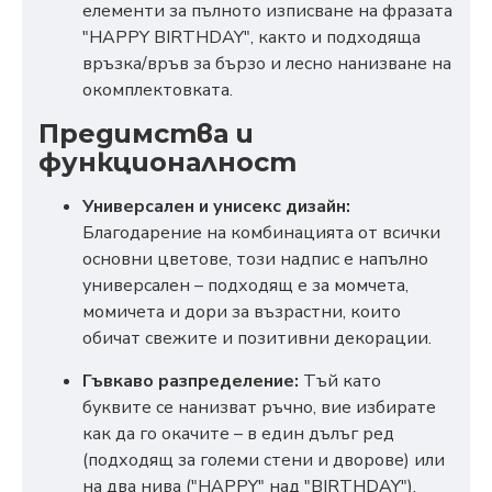
елементи за пълното изписване на фразата
"HAPPY BIRTHDAY", както и подходяща
връзка/връв за бързо и лесно нанизване на
окомплектовката.
Предимства и
функционалност
Универсален и унисекс дизайн:
Благодарение на комбинацията от всички
основни цветове, този надпис е напълно
универсален – подходящ е за момчета,
момичета и дори за възрастни, които
обичат свежите и позитивни декорации.
Гъвкаво разпределение:
Тъй като
буквите се нанизват ръчно, вие избирате
как да го окачите – в един дълъг ред
(подходящ за големи стени и дворове) или
на два нива ("HAPPY" над "BIRTHDAY"),