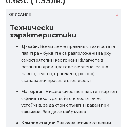
0.68€
(1.33лв.)
ОПИСАНИЕ
Технически
характеристики
Дизайн:
Всеки ден е празник с тази богата
палитра – буквите са разположени върху
самостоятелни картонени флагчета в
различни ярки цветове (червено, синьо,
жълто, зелено, оранжево, розово),
създавайки красив дъгов ефект.
Материал:
Висококачествен плътен картон
с фина текстура, който е достатъчно
устойчив, за да стои опънат и равен при
закачане, без да се набръчква.
Комплектация:
Включва всички отделни