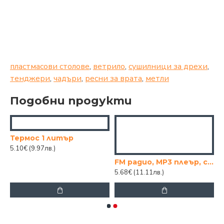
пластмасови столове
,
ветрило
,
сушилници за дрехи
,
тенджери
,
чадъри
,
ресни за врата
,
метли
Подобни продукти
Термос 1 литър
5.10€
(9.97лв.)
МАРТ №1 ЧЕРВЕН
FM радио, МP3 плеър, слот за USB и micro SD CARD
5.68€
(11.11лв.)