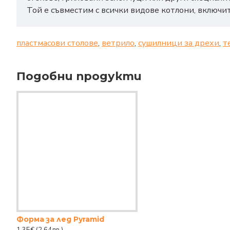
Той е съвместим с всички видове котлони, включит
пластмасови столове
,
ветрило
,
сушилници за дрехи
,
т
Подобни продукти
Форма за лед Pyramid