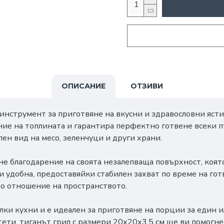
ОПИСАНИЕ
ОТЗИВИ
 инструмент за приготвяне на вкусни и здравословни ясти
ие на топлината и гарантира перфектно готвене всеки пъ
ен вид на месо, зеленчуци и други храни.
ане благодарение на своята незалепваща повърхност, коят
 удобна, предоставяйки стабилен захват по време на готв
по отношение на пространството.
лки кухни и е идеален за приготвяне на порции за един 
тети, тиганът грил с размери 20х20х3.5 см ще ви помогне