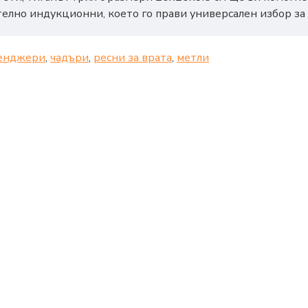
елно индукционни, което го прави универсален избор за 
енджери
,
чадъри
,
ресни за врата
,
метли