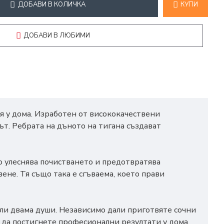
ДОБАВИ В КОЛИЧКА
КУПИ
ДОБАВИ В ЛЮБИМИ
я у дома. Изработен от висококачествени
т. Ребрата на дъното на тигана създават
о улеснява почистването и предотвратява
ене. Тя също така е сгъваема, което прави
или двама души. Независимо дали приготвяте сочни
 да постигнете професионални резултати у дома.