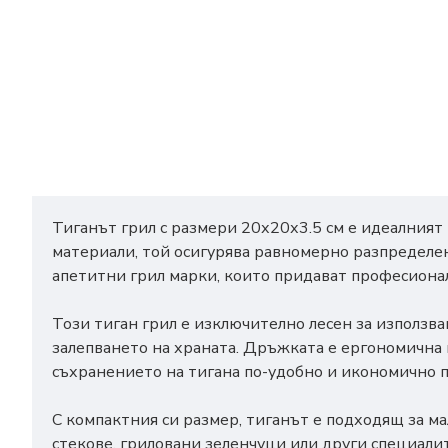
Тиганът грил с размери 20х20х3.5 см е идеалният
материали, той осигурява равномерно разпределен
апетитни грил марки, които придават професионал
Този тиган грил е изключително лесен за използв
залепването на храната. Дръжката е ергономична и
съхранението на тигана по-удобно и икономично 
С компактния си размер, тиганът е подходящ за ма
стекове, гриловани зеленчуци или други специали