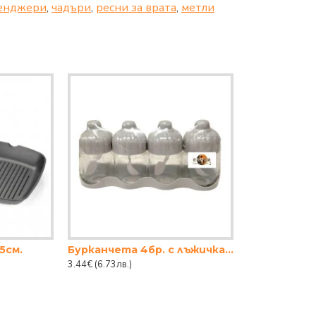
енджери
,
чадъри
,
ресни за врата
,
метли
5см.
Бурканчета 4бр. с лъжичка стъклени
3.44€
(6.73лв.)