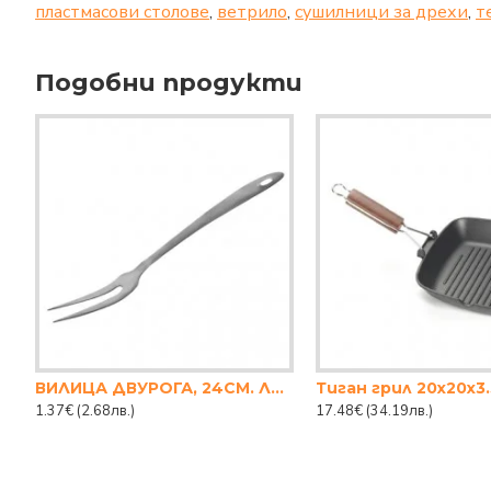
пластмасови столове
,
ветрило
,
сушилници за дрехи
,
т
Подобни продукти
ВИЛИЦА ДВУРОГА, 24СМ. ЛАРА
Тиган грил 20х20х3.
1.37€
(2.68лв.)
17.48€
(34.19лв.)