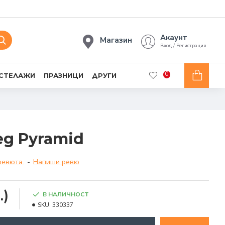
Акаунт
Магазин
Вход / Регистрация
0
 СТЕЛАЖИ
ПРАЗНИЦИ
ДРУГИ
ед Pyramid
ревюта.
-
Напиши ревю
.)
В НАЛИЧНОСТ
SKU:
330337