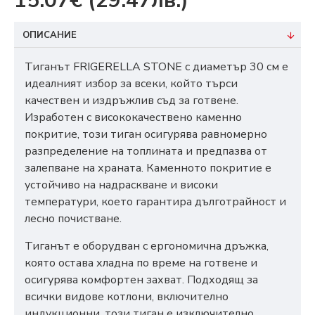
15.07€
(29.47лв.)
ОПИСАНИЕ
Тиганът FRIGERELLA STONE с диаметър 30 см е
идеалният избор за всеки, който търси
качествен и издръжлив съд за готвене.
Изработен с висококачествено каменно
покритие, този тиган осигурява равномерно
разпределение на топлината и предпазва от
залепване на храната. Каменното покритие е
устойчиво на надраскване и високи
температури, което гарантира дълготрайност и
лесно почистване.
Тиганът е оборудван с ергономична дръжка,
която остава хладна по време на готвене и
осигурява комфортен захват. Подходящ за
всички видове котлони, включително
индукционни, този тиган е изключително