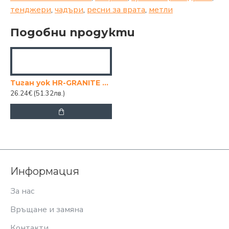
тенджери
,
чадъри
,
ресни за врата
,
метли
Подобни продукти
Тиган yok HR-GRANITE 28СМ.
26.24€
(51.32лв.)
Информация
За нас
Връщане и замяна
Контакти