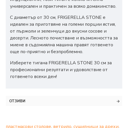
универсален и практичен за всяко домакинство.
С диаметър от 30 см, FRIGERELLA STONE е
идеален за приготвяне на големи порции ястия,
от пържоли и зеленчуци до вкусни сосове и
десерти. Лесното почистване и възможността за
миене в съдомиялна машина правят готвенето
още по-приятно и безпроблемно.
Изберете тигана FRIGERELLA STONE 30 см за
професионални резултати и удоволствие от
готвенето всеки ден!
ОТЗИВИ
пластмасови столове
,
ветрило
,
сушилници за дрехи
,