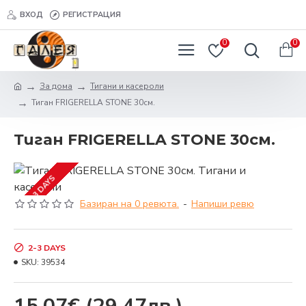
ВХОД
РЕГИСТРАЦИЯ
0
0
За дома
Тигани и касероли
Тиган FRIGERELLA STONE 30см.
Тиган FRIGERELLA STONE 30см.
2-3 DAYS
Базиран на 0 ревюта.
-
Напиши ревю
2-3 DAYS
SKU:
39534