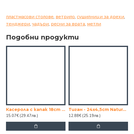
пластмасови столове
,
ветрило
,
сушилници за дрехи
,
тенджери
,
чадъри
,
ресни за врата
,
метли
Подобни продукти
Касерола с капак 18cm GRAMMY-GREEN
Тиган - 24x4,5cm Natural Cooker
15.07€
(29.47лв.)
12.88€
(25.19лв.)
7