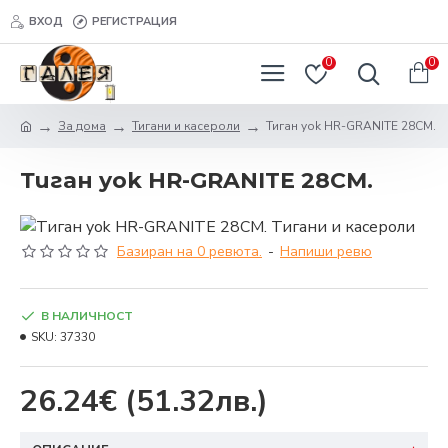
ВХОД
РЕГИСТРАЦИЯ
0
0
За дома
Тигани и касероли
Тиган yok HR-GRANITE 28СМ.
Тиган yok HR-GRANITE 28СМ.
Базиран на 0 ревюта.
-
Напиши ревю
В НАЛИЧНОСТ
SKU:
37330
26.24€
(51.32лв.)