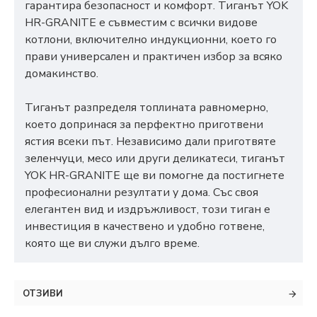
гарантира безопасност и комфорт. Тиганът YOK
HR-GRANITE е съвместим с всички видове
котлони, включително индукционни, което го
прави универсален и практичен избор за всяко
домакинство.
Тиганът разпределя топлината равномерно,
което допринася за перфектно приготвени
ястия всеки път. Независимо дали приготвяте
зеленчуци, месо или други деликатеси, тиганът
YOK HR-GRANITE ще ви помогне да постигнете
професионални резултати у дома. Със своя
елегантен вид и издръжливост, този тиган е
инвестиция в качествено и удобно готвене,
която ще ви служи дълго време.
ОТЗИВИ