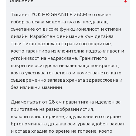
ОПИСАНИЕ
Тиганът YOK HR-GRANITE 28СМ е отличен
избор за всяка модерна кухня, предлагащ
съчетание от висока функционалност и стилен
дизайн. Изработен с внимание към детайла,
този тиган разполага с гранитно покритие,
което гарантира изключителна издръжливост и
устойчивост на надраскване. Гранитното
покритие осигурява незалепваща повърхност,
която улеснява готвенето и почистването, като
същевременно запазва храната здравословна и
без излишни мазнини.
Диаметърът от 28 см прави тигана идеален за
приготвяне на разнообразни ястия,
включително пържене, задушаване и сотиране.
Ергономичната дръжка осигурява удобен захват
и остава хладна по време на готвене, което