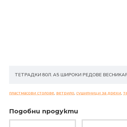
ТЕТРАДКИ 80Л. А5 ШИРОКИ РЕДОВЕ ВЕСНИКАР
пластмасови столове
,
ветрило
,
сушилници за дрехи
,
т
Подобни продукти