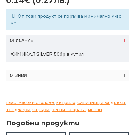
0.14€
(0.27лв.)
От този продукт се поръчва минимално к-во
50
ОПИСАНИЕ
ХИМИКАЛ SILVER 50бр в кутия
ОТЗИВИ
пластмасови столове
,
ветрило
,
сушилници за дрехи
,
тенджери
,
чадъри
,
ресни за врата
,
метли
Подобни продукти