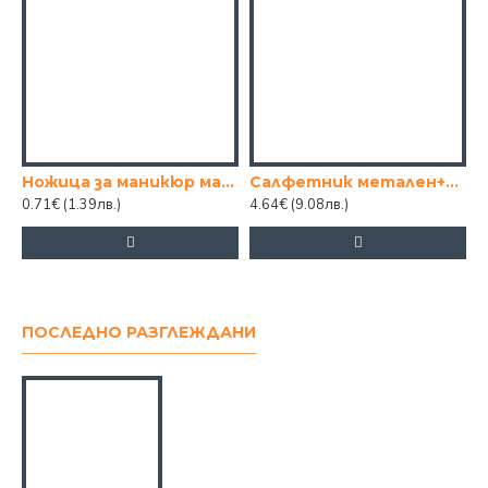
Ножица за маникюр малка
Салфетник метален+дърво
К
0.71€
(1.39лв.)
4.64€
(9.08лв.)
4
ПОСЛЕДНО РАЗГЛЕЖДАНИ