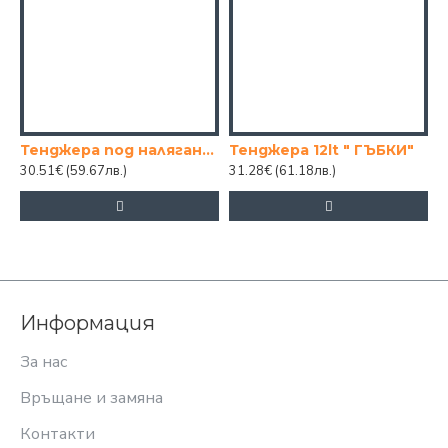
Тенджера под налягане PERFECT 9л.
Тенджера 12lt " ГЪБКИ"
30.51€
(59.67лв.)
31.28€
(61.18лв.)
0
Информация
За нас
Връщане и замяна
Контакти