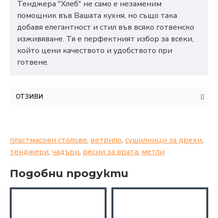
Тенджера "Хлеб" не само е незаменим
помощник във Вашата кухня, но също така
добавя елегантност и стил във всяко готвенско
изживяване. Тя е перфектният избор за всеки,
който цени качеството и удобството при
готвене.
ОТЗИВИ
пластмасови столове
,
ветрило
,
сушилници за дрехи
,
тенджери
,
чадъри
,
ресни за врата
,
метли
Подобни продукти