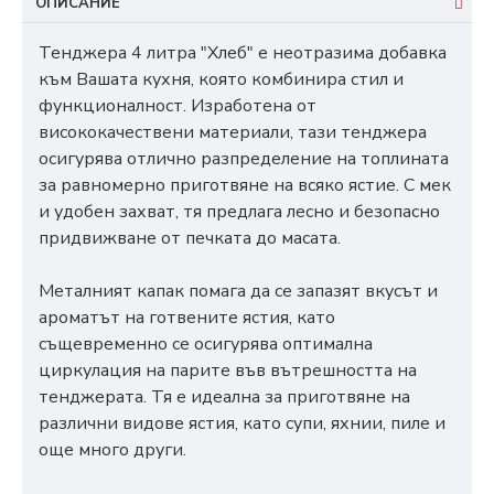
ОПИСАНИЕ
Тенджера 4 литра "Хлеб" е неотразима добавка
към Вашата кухня, която комбинира стил и
функционалност. Изработена от
висококачествени материали, тази тенджера
осигурява отлично разпределение на топлината
за равномерно приготвяне на всяко ястие. С мек
и удобен захват, тя предлага лесно и безопасно
придвижване от печката до масата.
Металният капак помага да се запазят вкусът и
ароматът на готвените ястия, като
същевременно се осигурява оптимална
циркулация на парите във вътрешността на
тенджерата. Тя е идеална за приготвяне на
различни видове ястия, като супи, яхнии, пиле и
още много други.