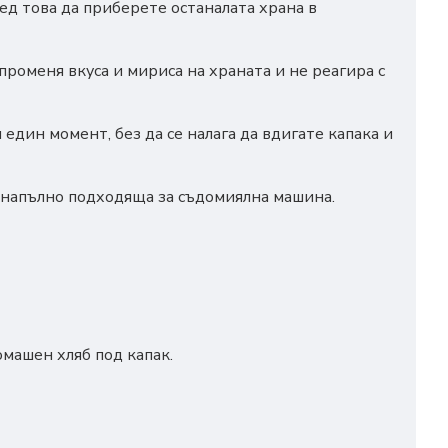
лед това да приберете останалата храна в
роменя вкуса и мириса на храната и не реагира с
един момент, без да се налага да вдигате капака и
 напълно подходяща за съдомиялна машина.
омашен хляб под капак.