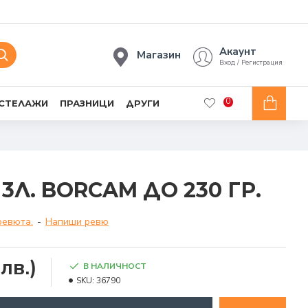
Акаунт
Магазин
Вход / Регистрация
0
 СТЕЛАЖИ
ПРАЗНИЦИ
ДРУГИ
Л. BORCAM ДО 230 ГР.
ревюта.
-
Напиши ревю
лв.)
В НАЛИЧНОСТ
SKU:
36790