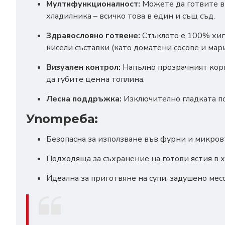
Мултифункционалност:
Можете да готвите в 
хладилника – всичко това в един и същ съд.
Здравословно готвене:
Стъклото е 100% хиги
кисели съставки (като доматени сосове и мар
Визуален контрол:
Напълно прозрачният корпу
да губите ценна топлина.
Лесна поддръжка:
Изключително гладката по
Употреба:
Безопасна за използване във фурни и микров
Подходяща за съхранение на готови ястия в 
Идеална за приготвяне на супи, задушено месо