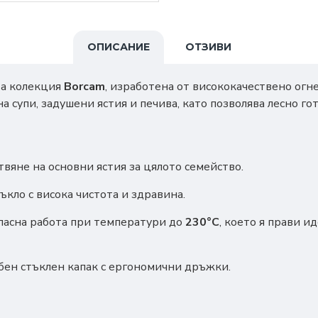
ОПИСАНИЕ
ОТЗИВИ
та колекция
Borcam
, изработена от висококачествено огне
на супи, задушени ястия и печива, като позволява лесно г
твяне на основни ястия за цялото семейство.
кло с висока чистота и здравина.
пасна работа при температури до
230°C
, което я прави и
бен стъклен капак с ергономични дръжки.