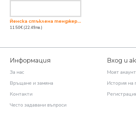
Йенска стъклена тенджера с капак Borcam (3 л)
11.50€
(22.49лв.)
Информация
Вход и а
За нас
Моят акаунт
Връщане и замяна
История на 
Контакти
Регистраци
Често задавани въпроси