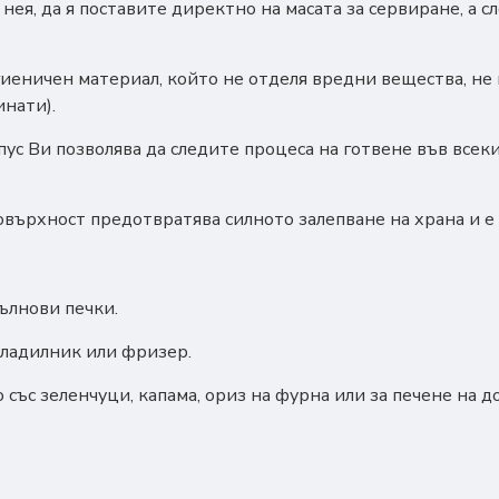
нея, да я поставите директно на масата за сервиране, а с
еничен материал, който не отделя вредни вещества, не п
инати).
с Ви позволява да следите процеса на готвене във всеки 
върхност предотвратява силното залепване на храна и е
ълнови печки.
хладилник или фризер.
 със зеленчуци, капама, ориз на фурна или за печене на д