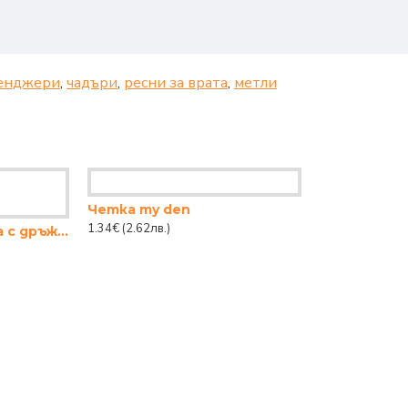
енджери
,
чадъри
,
ресни за врата
,
метли
Четка my den
1.34€
(2.62лв.)
Кръгла йенска тава с дръжки 1,6L