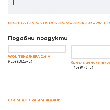
пластмасови столове
,
ветрило
,
сушилници за дрехи
,
т
Подобни продукти
WOL ТЕНДЖЕРА 2.4 Л.
9.28€
(18.15лв.)
4.48€
(8.76лв.)
ПОСЛЕДНО РАЗГЛЕЖДАНИ